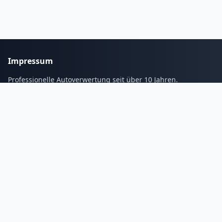
Impressum
Professionelle Autoverwertung seit über 10 Jahren.
Services
Blogs
Galerie
Kontakt
Tel:
01632337268
Email: info@autoverwertungs.de
Unsere
Öffnungszeiten