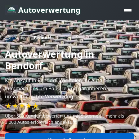
Autoverwertung
Startseite
/
Bendorf
Autoverwertung
in
Bendorf
Kfz-Ankauf
in Bendorf
. Wir holen Ihr Auto ab,
kümmern uns um Papiere und garantieren
umweltgerechte Verwertung.
★★★★★
Über 500 Kunden bewerten uns mit 5 Sternen – mehr als
3.000 Autos erfolgreich angekauft.