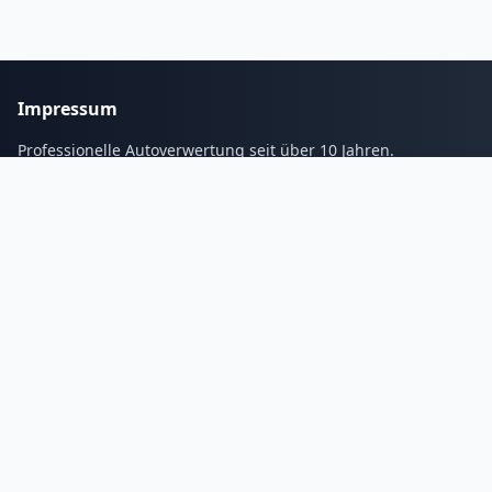
Impressum
Professionelle Autoverwertung seit über 10 Jahren.
Services
Blogs
Galerie
Kontakt
Tel:
01632337268
Email: info@autoverwertungs.de
Unsere
Öffnungszeiten