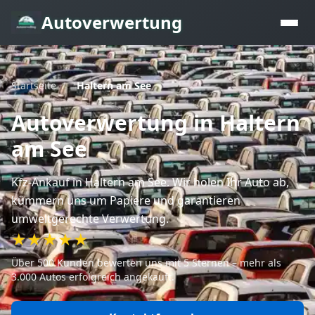
Autoverwertung
Startseite
/
Haltern am See
Autoverwertung
in Haltern
am See
Kfz-Ankauf
in Haltern am See
. Wir holen Ihr Auto ab,
kümmern uns um Papiere und garantieren
umweltgerechte Verwertung.
★★★★★
Über 500 Kunden bewerten uns mit 5 Sternen – mehr als
3.000 Autos erfolgreich angekauft.