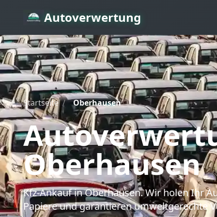
Autoverwertung
Startseite
/
Oberhausen
Autoverwert
Oberhausen
Kfz-Ankauf
in Oberhausen
. Wir holen Ihr 
Papiere und garantieren umweltgerechte V