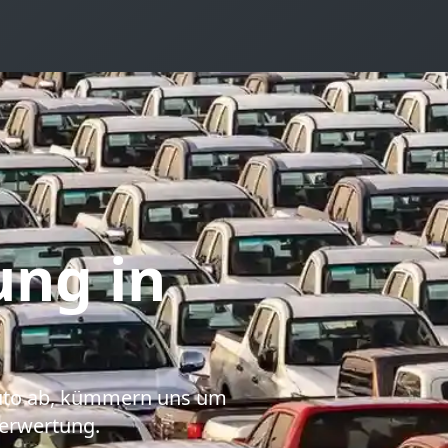
ung
in
Auto ab, kümmern uns um
erwertung.