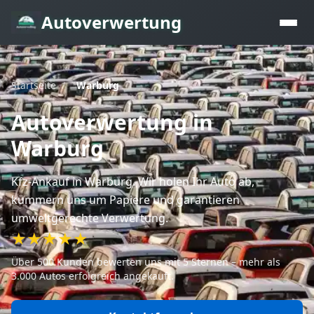
Autoverwertung
Startseite
/
Warburg
Autoverwertung
in
Warburg
Kfz-Ankauf
in Warburg
. Wir holen Ihr Auto ab,
kümmern uns um Papiere und garantieren
umweltgerechte Verwertung.
★★★★★
Über 500 Kunden bewerten uns mit 5 Sternen – mehr als
3.000 Autos erfolgreich angekauft.