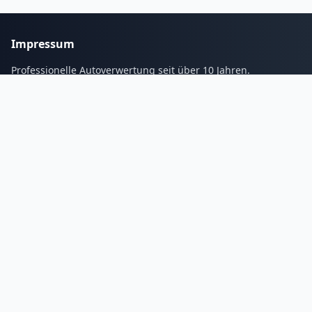
Impressum
Professionelle Autoverwertung seit über 10 Jahren.
Services
Blogs
Galerie
Kontakt
Tel:
01632337268
Email: info@autoverwertungs.de
Unsere
Öffnungszeiten
Montag
8:00 bis 21:00 Uhr