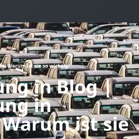
d: Warum ist sie so wichtig?
ung
in Blog |
ng in
 Warum ist sie