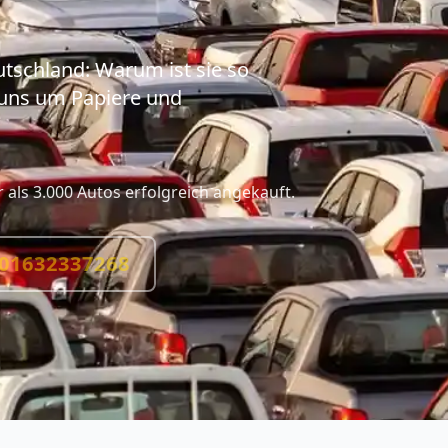
utschland: Warum ist sie so
 uns um Papiere und
als 3.000 Autos erfolgreich angekauft.
01632337268