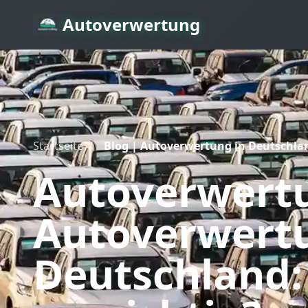
Autoverwertung
Startseite
/
Blog | Autoverwertung in Deutschlan
Autoverwert
Autoverwertu
Deutschland: