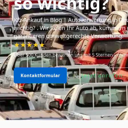
so wichtig?
Kfz-Ankauf
in Blog | Autoverwertung in De
wichtig?
. Wir holen Ihr Auto ab, kümmern
garantieren umweltgerechte Verwertung.
★★★★★
Über 500 Kunden bewerten uns mit 5 Sternen – mehr 
Jetzt anrufen:
Kontaktformular