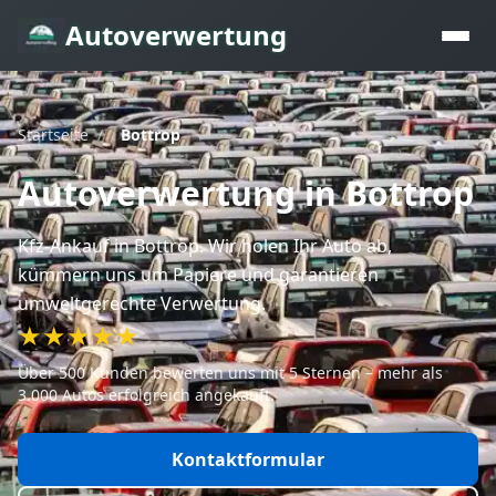
Autoverwertung
Startseite
/
Bottrop
Autoverwertung
in Bottrop
Kfz-Ankauf
in Bottrop
. Wir holen Ihr Auto ab,
kümmern uns um Papiere und garantieren
umweltgerechte Verwertung.
★★★★★
Über 500 Kunden bewerten uns mit 5 Sternen – mehr als
3.000 Autos erfolgreich angekauft.
Kontaktformular