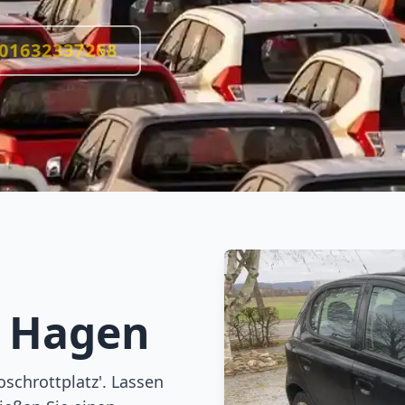
01632337268
g
Hagen
oschrottplatz'. Lassen