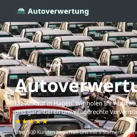
Autoverwertung
Startseite
/
Hagen
Autoverwert
Kfz-Ankauf
in Hagen
. Wir holen Ihr Auto 
und garantieren umweltgerechte Verwertu
★★★★★
Über 500 Kunden bewerten uns mit 5 Sternen – mehr 