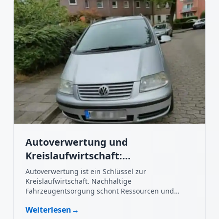
Autoverwertung und
Kreislaufwirtschaft:
Nachhaltigkeit im Fokus
Autoverwertung ist ein Schlüssel zur
Kreislaufwirtschaft. Nachhaltige
Fahrzeugentsorgung schont Ressourcen und
schützt die Umwelt.
Weiterlesen
→