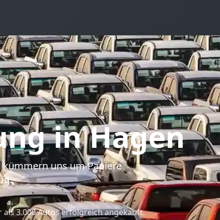
ung
in Hagen
ab, kümmern uns um Papiere
ng.
als 3.000 Autos erfolgreich angekauft.