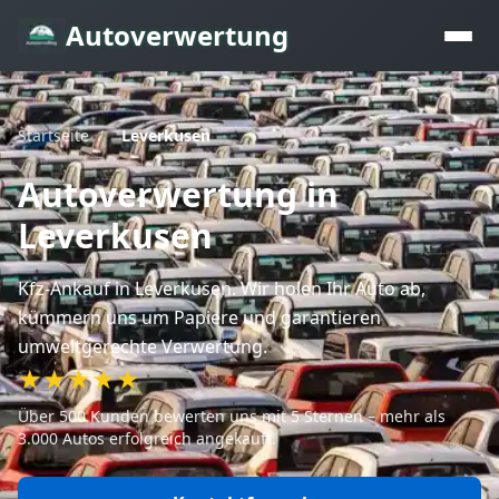
Autoverwertung
Startseite
/
Leverkusen
Autoverwertung
in
Leverkusen
Kfz-Ankauf
in Leverkusen
. Wir holen Ihr Auto ab,
kümmern uns um Papiere und garantieren
umweltgerechte Verwertung.
★★★★★
Über 500 Kunden bewerten uns mit 5 Sternen – mehr als
3.000 Autos erfolgreich angekauft.