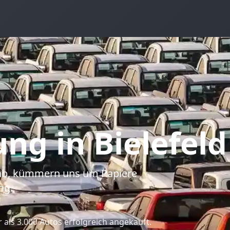
ung
in Bielefeld
o ab, kümmern uns um Papiere
ng.
als 3.000 Autos erfolgreich angekauft.