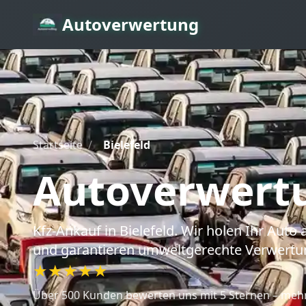
Autoverwertung
Startseite
/
Bielefeld
Autoverwert
Kfz-Ankauf
in Bielefeld
. Wir holen Ihr Aut
und garantieren umweltgerechte Verwertu
★★★★★
Über 500 Kunden bewerten uns mit 5 Sternen – mehr 