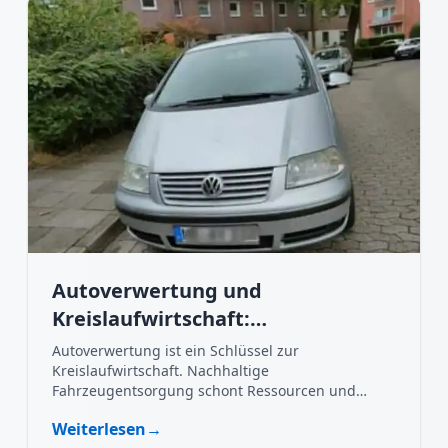
Autoverwertung und
Kreislaufwirtschaft:
Nachhaltigkeit im Fokus
Autoverwertung ist ein Schlüssel zur
Kreislaufwirtschaft. Nachhaltige
Fahrzeugentsorgung schont Ressourcen und
schützt die Umwelt.
Weiterlesen
→