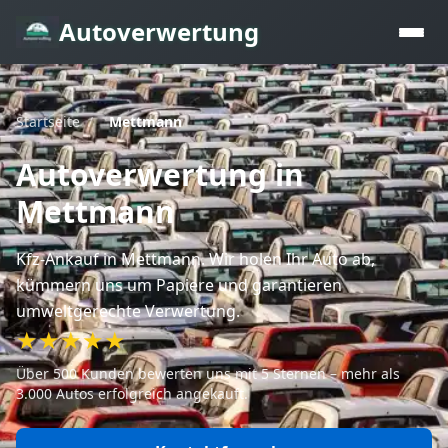
Autoverwertung
Startseite
/
Mettmann
Autoverwertung
in
Mettmann
Kfz-Ankauf
in Mettmann
. Wir holen Ihr Auto ab,
kümmern uns um Papiere und garantieren
umweltgerechte Verwertung.
★★★★★
Über 500 Kunden bewerten uns mit 5 Sternen – mehr als
3.000 Autos erfolgreich angekauft.