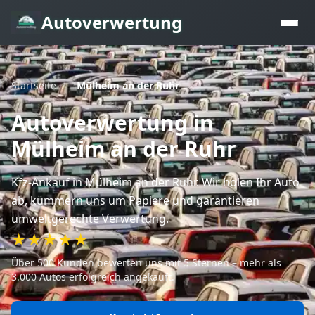
Autoverwertung
Startseite
/
Mülheim an der Ruhr
Autoverwertung
in
Mülheim an der Ruhr
Kfz-Ankauf
in Mülheim an der Ruhr
. Wir holen Ihr Auto
ab, kümmern uns um Papiere und garantieren
umweltgerechte Verwertung.
★★★★★
Über 500 Kunden bewerten uns mit 5 Sternen – mehr als
3.000 Autos erfolgreich angekauft.