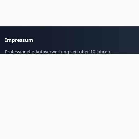
Impressum
Professionelle Autoverwertung seit über 10 Jahren.
Services
Blogs
Galerie
Kontakt
Tel:
01632337268
Email: info@autoverwertungs.de