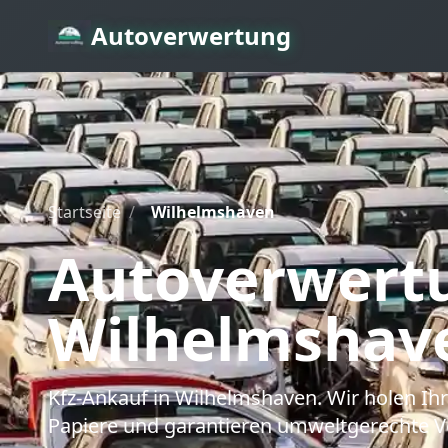
Autoverwertung
Startseite
/
Wilhelmshaven
Autoverwert
Wilhelmshav
Kfz-Ankauf
in Wilhelmshaven
. Wir holen I
Papiere und garantieren umweltgerechte V