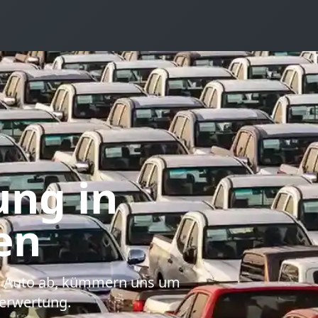
ung
in
en
hr Auto ab, kümmern uns um
erwertung.