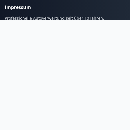
Impressum
Professionelle Autoverwertung seit über 10 Jahren.
Services
Blogs
Galerie
Kontakt
Tel:
01632337268
Email: info@autoverwertungs.de
Unsere
Öffnungszeiten
Montag
8:00 bis 21:00 Uhr
Dienstag
8:00 bis 21:00 Uhr
Mittwoch
8:00 bis 21:00 Uhr