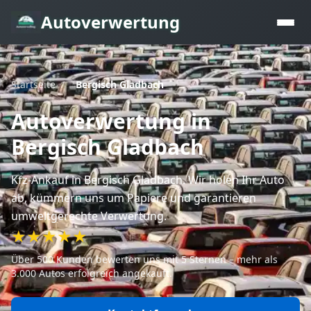
Autoverwertung
Startseite
/
Bergisch Gladbach
Autoverwertung
in
Bergisch Gladbach
Kfz-Ankauf
in Bergisch Gladbach
. Wir holen Ihr Auto
ab, kümmern uns um Papiere und garantieren
umweltgerechte Verwertung.
★★★★★
Über 500 Kunden bewerten uns mit 5 Sternen – mehr als
3.000 Autos erfolgreich angekauft.