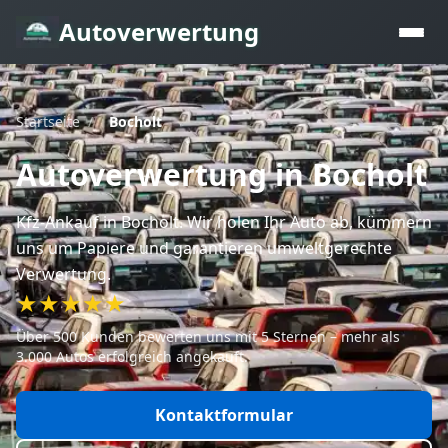
Autoverwertung
Startseite
/
Bocholt
Autoverwertung
in Bocholt
Kfz-Ankauf
in Bocholt
. Wir holen Ihr Auto ab, kümmern
uns um Papiere und garantieren umweltgerechte
Verwertung.
★★★★★
Über 500 Kunden bewerten uns mit 5 Sternen – mehr als
3.000 Autos erfolgreich angekauft.
Kontaktformular