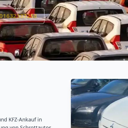
01632337268
und KFZ-Ankauf in
ung von Schrottautos,