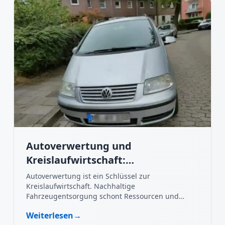
Autoverwertung und
Kreislaufwirtschaft:
Nachhaltigkeit im Fokus
Autoverwertung ist ein Schlüssel zur
Kreislaufwirtschaft. Nachhaltige
Fahrzeugentsorgung schont Ressourcen und
schützt die Umwelt.
Weiterlesen
→