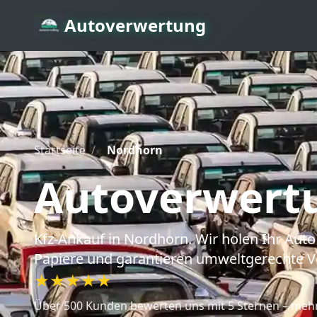
Autoverwertung
Startseite
/
Nordhorn
Autoverwert
Kfz-Ankauf
in Nordhorn
. Wir holen Ihr Au
Papiere und garantieren umweltgerechte V
★★★★★
Über 500 Kunden bewerten uns mit 5 Sternen – mehr 