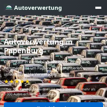
Autoverwertung
Startseite
/
Papenburg
Autoverwertung
in
Papenburg
Kfz-Ankauf
in Papenburg
. Wir holen Ihr Auto ab,
kümmern uns um Papiere und garantieren
umweltgerechte Verwertung.
★★★★★
Über 500 Kunden bewerten uns mit 5 Sternen – mehr als
3.000 Autos erfolgreich angekauft.