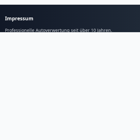
Impressum
Professionelle Autoverwertung seit über 10 Jahren.
Services
Blogs
Galerie
Kontakt
Tel:
01632337268
Email: info@autoverwertungs.de
Unsere
Öffnungszeiten
Montag
8:00 bis 21:00 Uhr
Dienstag
8:00 bis 21:00 Uhr