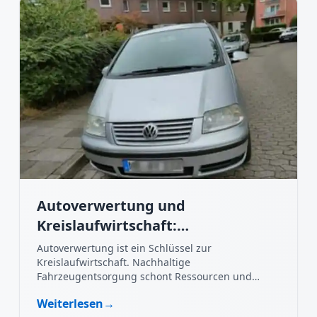
Autoverwertung und
Kreislaufwirtschaft:
Nachhaltigkeit im Fokus
Autoverwertung ist ein Schlüssel zur
Kreislaufwirtschaft. Nachhaltige
Fahrzeugentsorgung schont Ressourcen und
schützt die Umwelt.
Weiterlesen
→