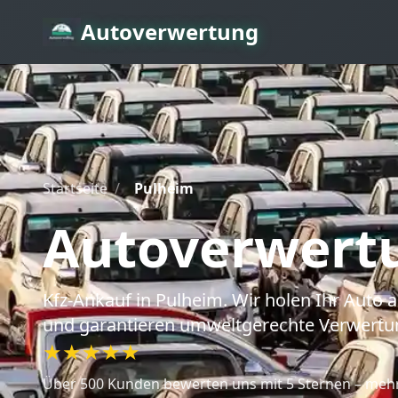
Autoverwertung
Startseite
/
Pulheim
Autoverwert
Kfz-Ankauf
in Pulheim
. Wir holen Ihr Auto
und garantieren umweltgerechte Verwertu
★★★★★
Über 500 Kunden bewerten uns mit 5 Sternen – mehr 