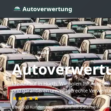
Autoverwertung
Startseite
/
Hürth
Autoverwert
Kfz-Ankauf
in Hürth
. Wir holen Ihr Auto a
und garantieren umweltgerechte Verwertu
★★★★★
Über 500 Kunden bewerten uns mit 5 Sternen – mehr 