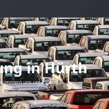
ung
in Hürth
b, kümmern uns um Papiere
ng.
als 3.000 Autos erfolgreich angekauft.