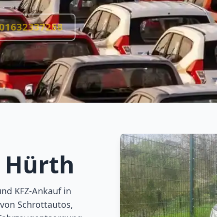
01632337268
g
Hürth
und KFZ-Ankauf in
von Schrottautos,