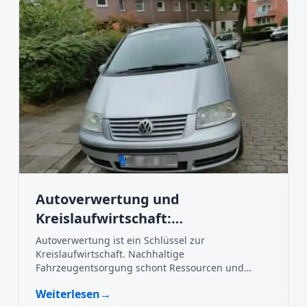
Autoverwertung und
Kreislaufwirtschaft:
Nachhaltigkeit im Fokus
Autoverwertung ist ein Schlüssel zur
Kreislaufwirtschaft. Nachhaltige
Fahrzeugentsorgung schont Ressourcen und
schützt die Umwelt.
Weiterlesen
→