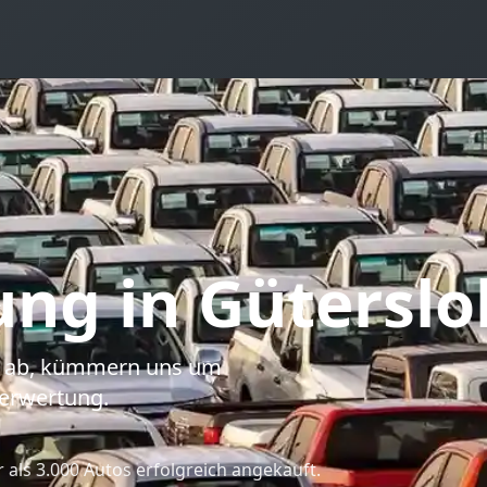
ung
in Güterslo
to ab, kümmern uns um
erwertung.
als 3.000 Autos erfolgreich angekauft.