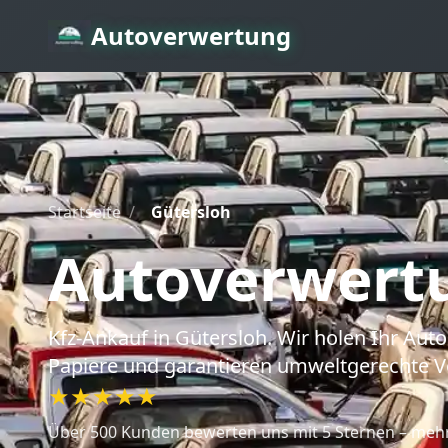
Autoverwertung
Startseite
/
Gütersloh
Autoverwert
Kfz-Ankauf
in Gütersloh
. Wir holen Ihr Au
Papiere und garantieren umweltgerechte V
★★★★★
Über 500 Kunden bewerten uns mit 5 Sternen – mehr 