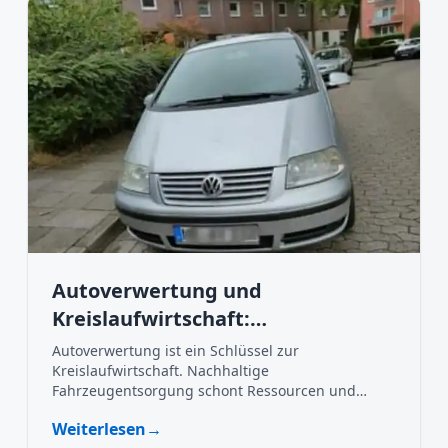
Autoverwertung und
Kreislaufwirtschaft:
Nachhaltigkeit im Fokus
Autoverwertung ist ein Schlüssel zur
Kreislaufwirtschaft. Nachhaltige
Fahrzeugentsorgung schont Ressourcen und
schützt die Umwelt.
Weiterlesen
→