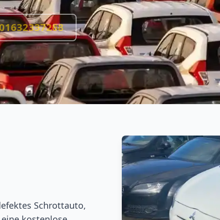
01632337268
defektes Schrottauto,
 eine kostenlose