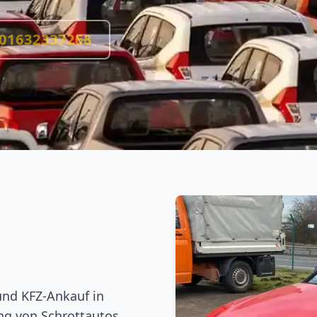
01632337268
und KFZ-Ankauf in
ng von Schrottautos,