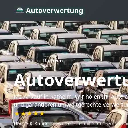
Autoverwertung
Startseite
/
Ratheim
Autoverwert
Kfz-Ankauf
in Ratheim
. Wir holen Ihr Auto
und garantieren umweltgerechte Verwertu
★★★★★
Über 500 Kunden bewerten uns mit 5 Sternen – mehr 