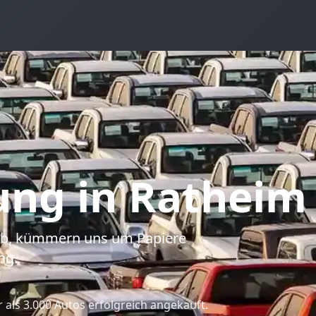
ung
in Ratheim
 ab, kümmern uns um Papiere
ng.
als 3.000 Autos erfolgreich angekauft.