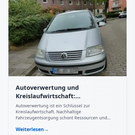
Autoverwertung und
Kreislaufwirtschaft:
Nachhaltigkeit im Fokus
Autoverwertung ist ein Schlüssel zur
Kreislaufwirtschaft. Nachhaltige
Fahrzeugentsorgung schont Ressourcen und
schützt die Umwelt.
Weiterlesen
→