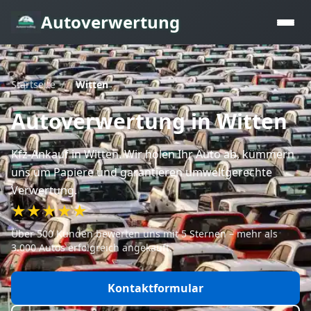
Autoverwertung
Startseite
/
Witten
Autoverwertung
in Witten
Kfz-Ankauf
in Witten
. Wir holen Ihr Auto ab, kümmern
uns um Papiere und garantieren umweltgerechte
Verwertung.
★★★★★
Über 500 Kunden bewerten uns mit 5 Sternen – mehr als
3.000 Autos erfolgreich angekauft.
Kontaktformular