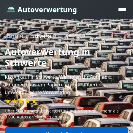
Autoverwertung
Startseite
/
Schwerte
Autoverwertung
in
Schwerte
Kfz-Ankauf
in Schwerte
. Wir holen Ihr Auto ab,
kümmern uns um Papiere und garantieren
umweltgerechte Verwertung.
★★★★★
Über 500 Kunden bewerten uns mit 5 Sternen – mehr als
3.000 Autos erfolgreich angekauft.