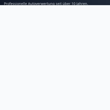
Professionelle Autoverwertung seit über 10 Jahren.
Services
Blogs
Galerie
Kontakt
Tel:
01632337268
Email: info@autoverwertungs.de
Unsere
Öffnungszeiten
Montag
8:00 bis 21:00 Uhr
Dienstag
8:00 bis 21:00 Uhr
Mittwoch
8:00 bis 21:00 Uhr
Donnerstag
8:00 bis 21:00 Uhr
Freitag
8:00 bis 21:00 Uhr