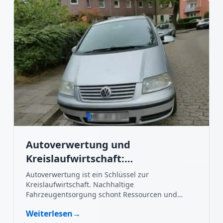
Autoverwertung und
Kreislaufwirtschaft:
Nachhaltigkeit im Fokus
Autoverwertung ist ein Schlüssel zur
Kreislaufwirtschaft. Nachhaltige
Fahrzeugentsorgung schont Ressourcen und
schützt die Umwelt.
Weiterlesen
→