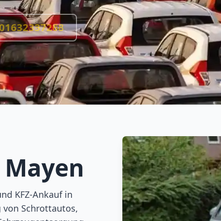
01632337268
g
Mayen
und KFZ-Ankauf in
 von Schrottautos,