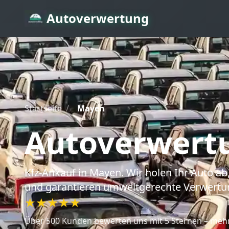
Autoverwertung
Startseite
/
Mayen
Autoverwert
Kfz-Ankauf
in Mayen
. Wir holen Ihr Auto 
und garantieren umweltgerechte Verwertu
★★★★★
Über 500 Kunden bewerten uns mit 5 Sternen – mehr 