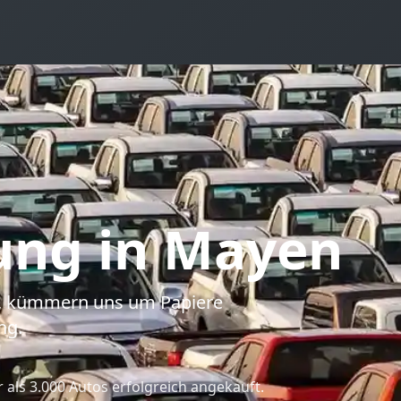
ung
in Mayen
ab, kümmern uns um Papiere
ng.
als 3.000 Autos erfolgreich angekauft.